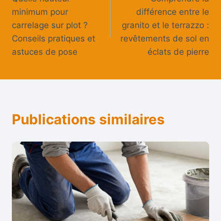
de
minimum pour
différence entre le
l’article
carrelage sur plot ?
granito et le terrazzo :
Conseils pratiques et
revêtements de sol en
astuces de pose
éclats de pierre
Publications similaires