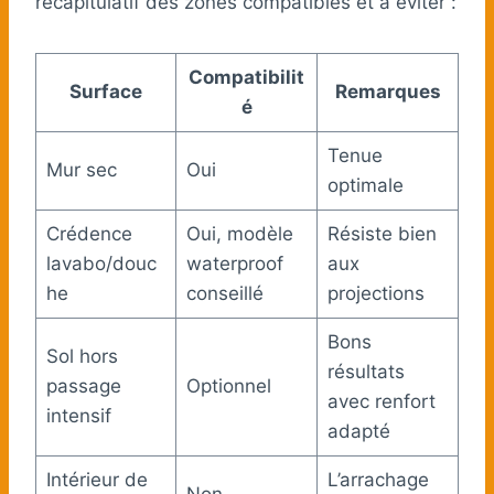
récapitulatif des zones compatibles et à éviter :
Compatibilit
Surface
Remarques
é
Tenue
Mur sec
Oui
optimale
Crédence
Oui, modèle
Résiste bien
lavabo/douc
waterproof
aux
he
conseillé
projections
Bons
Sol hors
résultats
passage
Optionnel
avec renfort
intensif
adapté
Intérieur de
L’arrachage
Non