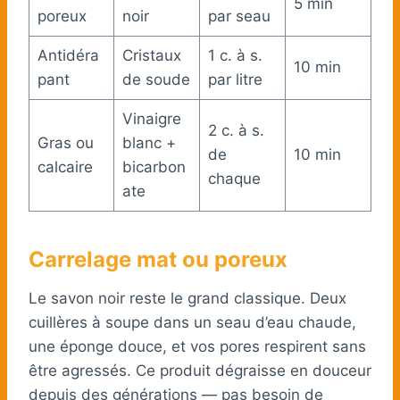
5 min
poreux
noir
par seau
Antidéra
Cristaux
1 c. à s.
10 min
pant
de soude
par litre
Vinaigre
2 c. à s.
Gras ou
blanc +
de
10 min
calcaire
bicarbon
chaque
ate
Carrelage mat ou poreux
Le savon noir reste le grand classique. Deux
cuillères à soupe dans un seau d’eau chaude,
une éponge douce, et vos pores respirent sans
être agressés. Ce produit dégraisse en douceur
depuis des générations — pas besoin de