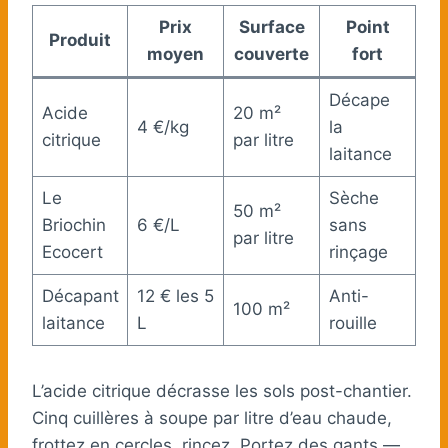
Prix
Surface
Point
Produit
moyen
couverte
fort
Décape
Acide
20 m²
4 €/kg
la
citrique
par litre
laitance
Le
Sèche
50 m²
Briochin
6 €/L
sans
par litre
Ecocert
rinçage
Décapant
12 € les 5
Anti-
100 m²
laitance
L
rouille
L’acide citrique décrasse les sols post-chantier.
Cinq cuillères à soupe par litre d’eau chaude,
frottez en cercles, rincez. Portez des gants —