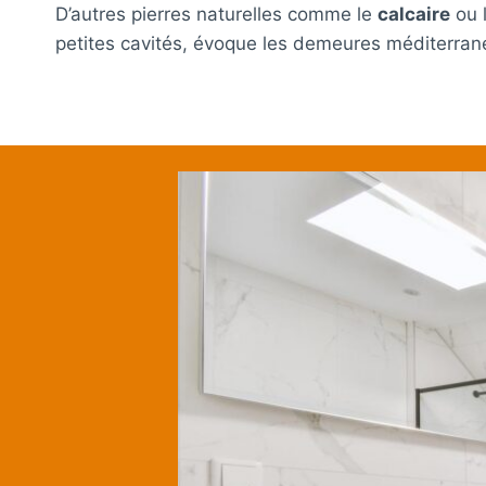
D’autres pierres naturelles comme le
calcaire
ou l
petites cavités, évoque les demeures méditerrané