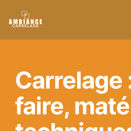
Aller
au
contenu
Carrelage :
faire, maté