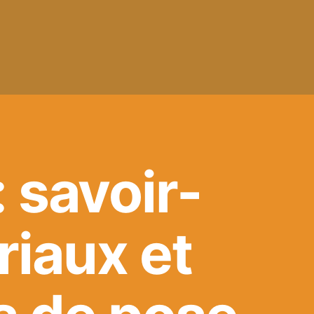
 savoir-
riaux et