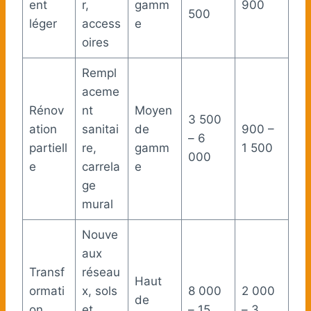
ent
r,
gamm
900
500
léger
access
e
oires
Rempl
aceme
Rénov
nt
Moyen
3 500
ation
sanitai
de
900 –
– 6
partiell
re,
gamm
1 500
000
e
carrela
e
ge
mural
Nouve
aux
Transf
réseau
Haut
ormati
x, sols
8 000
2 000
de
on
et
– 15
– 3