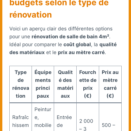
budgets selon le type de
rénovation
Voici un aperçu clair des différentes options
pour une
rénovation de salle de bain 4m²
.
Idéal pour comparer le
coût global
, la
qualité
des matériaux
et le
prix au mètre carré
.
Type
Équipe
Qualit
Fourch
Prix au
de
ments
é des
ette de
mètre
rénova
princi
matéri
prix
carré
tion
paux
aux
(€)
(€)
Peintur
Rafraîc
e,
Entrée
2 000
hissem
mobilie
de
500 –
– 3