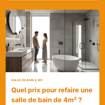
UN
CARRELAGE
MOCHE
DANS
UNE
SALLE
DE
BAIN
:
ASTUCES
DÉCO
ET
SOLUTIONS
DURABLES
SANS
TOUT
CASSER
SALLE DE BAIN & WC
Quel prix pour refaire une
salle de bain de 4m² ?