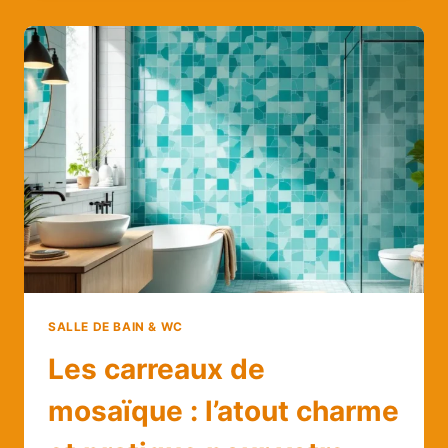
UN
CARRELAGE
SANS
Y
PASSER
LA
JOURNÉE
?
SALLE DE BAIN & WC
Les carreaux de
mosaïque : l’atout charme