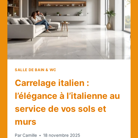
DE
4M²
?
SALLE DE BAIN & WC
Carrelage italien :
l’élégance à l’italienne au
service de vos sols et
murs
Par
Camille
18 novembre 2025