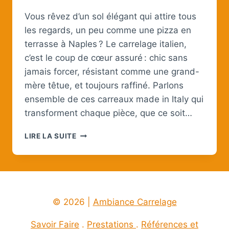
Vous rêvez d’un sol élégant qui attire tous
les regards, un peu comme une pizza en
terrasse à Naples ? Le carrelage italien,
c’est le coup de cœur assuré : chic sans
jamais forcer, résistant comme une grand-
mère têtue, et toujours raffiné. Parlons
ensemble de ces carreaux made in Italy qui
transforment chaque pièce, que ce soit…
CARRELAGE
LIRE LA SUITE
ITALIEN
:
L’ÉLÉGANCE
À
L’ITALIENNE
AU
© 2026 |
Ambiance Carrelage
SERVICE
DE
Savoir Faire
.
Prestations
.
Références et