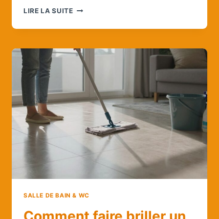
QUEL
LIRE LA SUITE
PEIGNE
POUR
CARRELAGE
120×20
?
SALLE DE BAIN & WC
Comment faire briller un