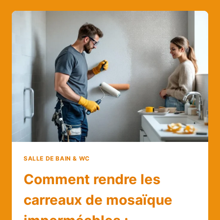
MOSAÏQUE
:
L’ATOUT
CHARME
ET
PRATIQUE
POUR
VOTRE
SALLE
DE
BAINS
SALLE DE BAIN & WC
Comment rendre les
carreaux de mosaïque