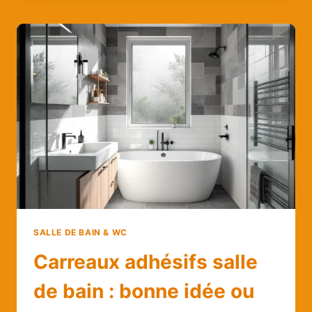
CARREAUX
DE
MOSAÏQUE
IMPERMÉABLES
:
TECHNIQUES
ET
ASTUCES
FACILES
À
ADOPTER
SALLE DE BAIN & WC
Carreaux adhésifs salle
de bain : bonne idée ou