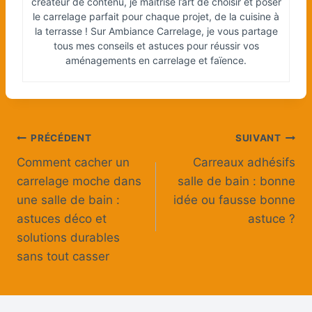
créateur de contenu, je maîtrise l’art de choisir et poser
le carrelage parfait pour chaque projet, de la cuisine à
la terrasse ! Sur Ambiance Carrelage, je vous partage
tous mes conseils et astuces pour réussir vos
aménagements en carrelage et faïence.
Navigation
PRÉCÉDENT
SUIVANT
Comment cacher un
Carreaux adhésifs
de
carrelage moche dans
salle de bain : bonne
l’article
une salle de bain :
idée ou fausse bonne
astuces déco et
astuce ?
solutions durables
sans tout casser