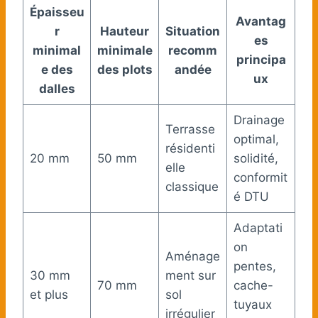
Épaisseu
Avantag
r
Hauteur
Situation
es
minimal
minimale
recomm
principa
e des
des plots
andée
ux
dalles
Drainage
Terrasse
optimal,
résidenti
20 mm
50 mm
solidité,
elle
conformit
classique
é DTU
Adaptati
on
Aménage
pentes,
30 mm
ment sur
70 mm
cache-
et plus
sol
tuyaux
irrégulier