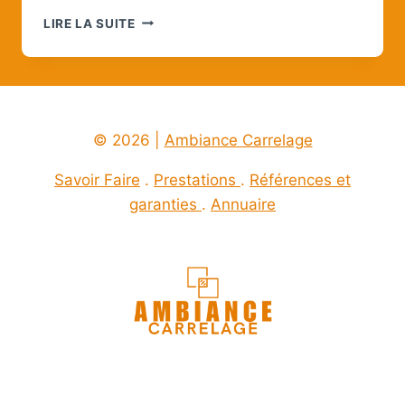
PAREMENT
LIRE LA SUITE
EXTÉRIEUR
MODERNE
:
LA
TOUCHE
ACTUELLE
© 2026 |
Ambiance Carrelage
POUR
SUBLIMER
Savoir Faire
.
Prestations
.
Références et
VOTRE
garanties
.
Annuaire
FAÇADE