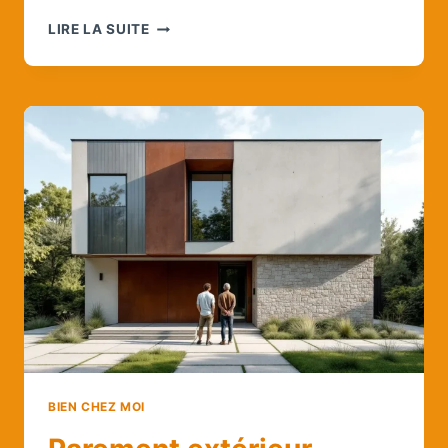
MAPRIMERÉNOV’
LIRE LA SUITE
2026
:
QUAND
ET
COMMENT
EN
PROFITER
APRÈS
LA
RÉOUVERTURE
?
BIEN CHEZ MOI