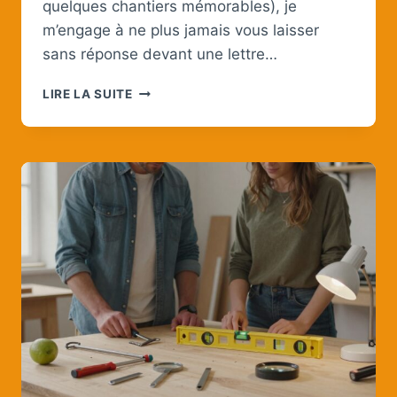
quelques chantiers mémorables), je
m’engage à ne plus jamais vous laisser
sans réponse devant une lettre…
OUTIL
LIRE LA SUITE
EN
R
:
LA
LISTE
INDISPENSABLE
POUR
BRICOLEURS,
CRÉATIFS
ET
AMATEURS
DU
PETIT
BAC