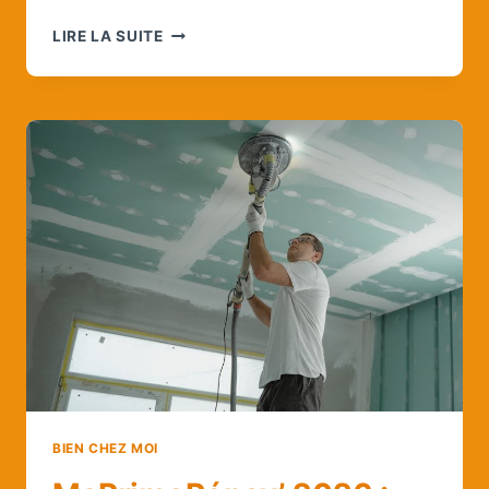
OUTIL
LIRE LA SUITE
EN
L
:
LA
LISTE
ULTIME
POUR
BRICOLEURS
MALINS
ET
MAÎTRES
DU
PETIT
BAC
BIEN CHEZ MOI