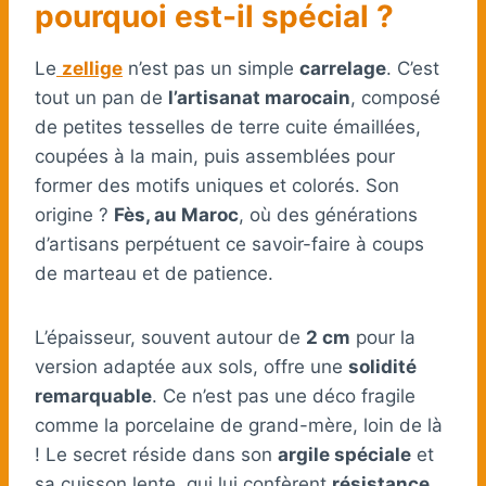
pourquoi est-il spécial ?
Le
zellige
n’est pas un simple
carrelage
. C’est
tout un pan de
l’artisanat marocain
, composé
de petites tesselles de terre cuite émaillées,
coupées à la main, puis assemblées pour
former des motifs uniques et colorés. Son
origine ?
Fès, au Maroc
, où des générations
d’artisans perpétuent ce savoir-faire à coups
de marteau et de patience.
L’épaisseur, souvent autour de
2 cm
pour la
version adaptée aux sols, offre une
solidité
remarquable
. Ce n’est pas une déco fragile
comme la porcelaine de grand-mère, loin de là
! Le secret réside dans son
argile spéciale
et
sa cuisson lente, qui lui confèrent
résistance