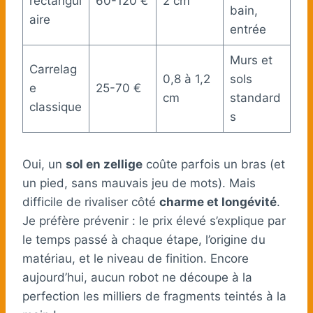
rectangul
60-120 €
2 cm
bain,
aire
entrée
Murs et
Carrelag
0,8 à 1,2
sols
e
25-70 €
cm
standard
classique
s
Oui, un
sol en zellige
coûte parfois un bras (et
un pied, sans mauvais jeu de mots). Mais
difficile de rivaliser côté
charme et longévité
.
Je préfère prévenir : le prix élevé s’explique par
le temps passé à chaque étape, l’origine du
matériau, et le niveau de finition. Encore
aujourd’hui, aucun robot ne découpe à la
perfection les milliers de fragments teintés à la