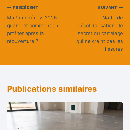
Navigation
PRÉCÉDENT
SUIVANT
MaPrimeRénov’ 2026 :
Natte de
de
quand et comment en
désolidarisation : le
l’article
profiter après la
secret du carrelage
réouverture ?
qui ne craint pas les
fissures
Publications similaires