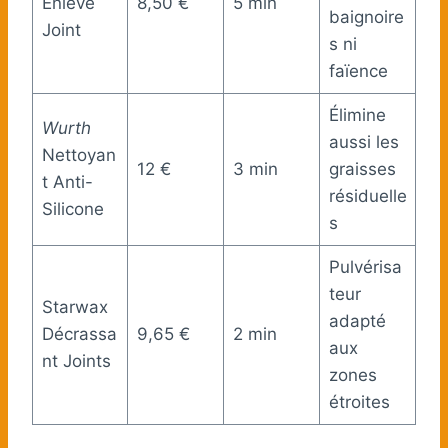
Enlève
8,50 €
5 min
baignoire
Joint
s ni
faïence
Élimine
Wurth
aussi les
Nettoyan
12 €
3 min
graisses
t Anti-
résiduelle
Silicone
s
Pulvérisa
teur
Starwax
adapté
Décrassa
9,65 €
2 min
aux
nt Joints
zones
étroites