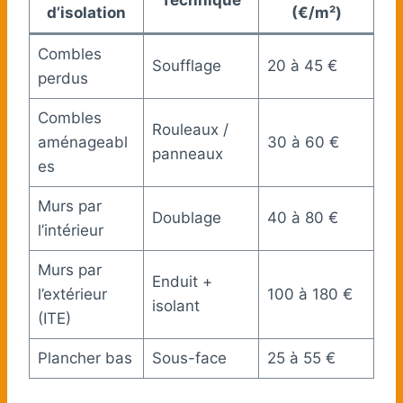
d’isolation
(€/m²)
Combles
Soufflage
20 à 45 €
perdus
Combles
Rouleaux /
aménageabl
30 à 60 €
panneaux
es
Murs par
Doublage
40 à 80 €
l’intérieur
Murs par
Enduit +
l’extérieur
100 à 180 €
isolant
(ITE)
Plancher bas
Sous-face
25 à 55 €