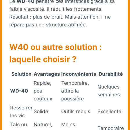
Le
WD-40
pénètre ces interstices grâce à sa
faible viscosité. Il réduit les frottements.
Résultat : plus de bruit. Mais attention, il ne
répare pas une structure abîmée.
W40 ou autre solution :
laquelle choisir ?
Solution
Avantages
Inconvénients
Durabilité
Rapide,
Temporaire,
Quelques
WD-40
peu
attire la
semaines
coûteux
poussière
Resserrer
Solide
Outils requis
Excellente
les vis
Talc ou
Naturel,
Moins
Temporaire