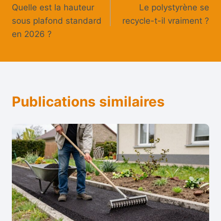
Quelle est la hauteur
Le polystyrène se
de
sous plafond standard
recycle-t-il vraiment ?
l’article
en 2026 ?
Publications similaires