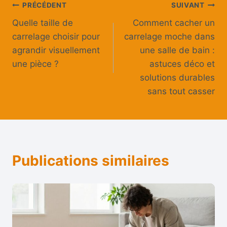
Navigation
PRÉCÉDENT
SUIVANT
Quelle taille de
Comment cacher un
de
carrelage choisir pour
carrelage moche dans
l’article
agrandir visuellement
une salle de bain :
une pièce ?
astuces déco et
solutions durables
sans tout casser
Publications similaires