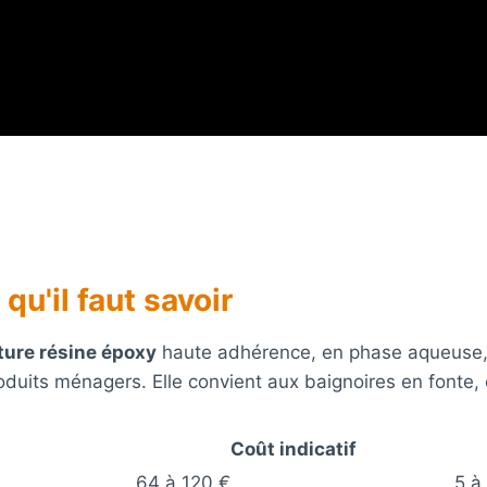
 qu'il faut savoir
ture résine époxy
haute adhérence, en phase aqueuse, sa
roduits ménagers. Elle convient aux baignoires en fonte, 
Coût indicatif
64 à 120 €
5 à