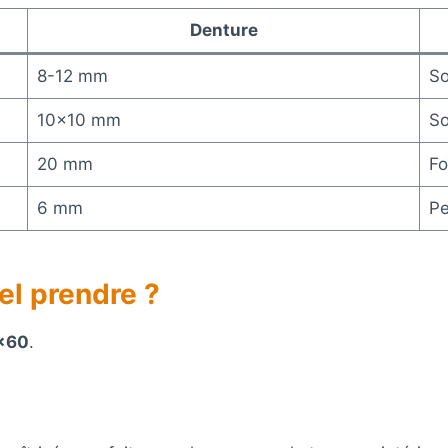
Denture
8-12 mm
So
10×10 mm
So
20 mm
Fo
6 mm
Pe
el prendre ?
0×60
.