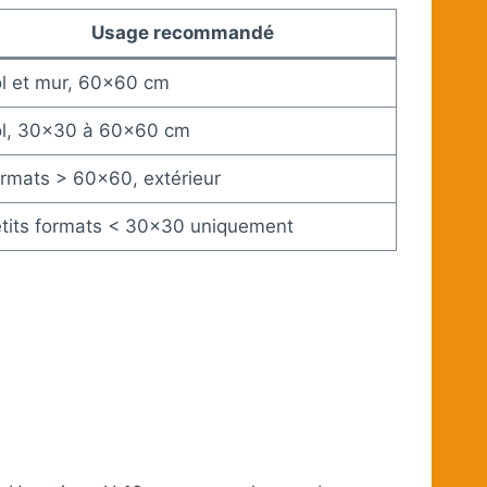
Usage recommandé
l et mur, 60×60 cm
l, 30×30 à 60×60 cm
rmats > 60×60, extérieur
tits formats < 30×30 uniquement