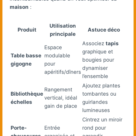
maison
:
Utilisation
Produit
Astuce déco
principale
Associez
tapis
Espace
graphique et
Table basse
modulable
bougies pour
gigogne
pour
dynamiser
apéritifs/dîners
l’ensemble
Ajoutez plantes
Rangement
Bibliothèque
tombantes ou
vertical, idéal
échelles
guirlandes
gain de place
lumineuses
Cintrez un miroir
Porte-
Entrée
rond pour
chaussures
organisée et
agrandir