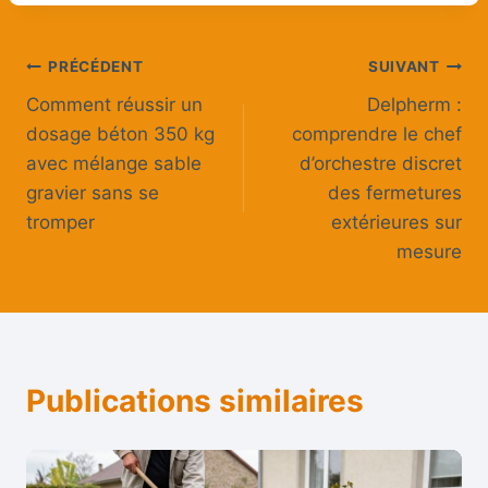
Navigation
PRÉCÉDENT
SUIVANT
Comment réussir un
Delpherm :
de
dosage béton 350 kg
comprendre le chef
l’article
avec mélange sable
d’orchestre discret
gravier sans se
des fermetures
tromper
extérieures sur
mesure
Publications similaires